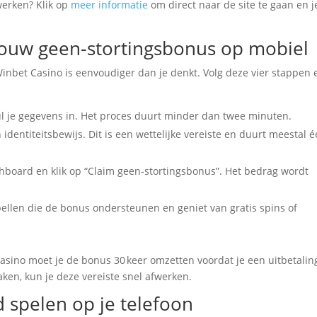
werken? Klik op
meer informatie
om direct naar de site te gaan en j
 jouw geen‑stortingsbonus op mobiel
inbet Casino is eenvoudiger dan je denkt. Volg deze vier stappen 
ul je gegevens in. Het proces duurt minder dan twee minuten.
n identiteitsbewijs. Dit is een wettelijke vereiste en duurt meestal 
hboard en klik op “Claim geen‑stortingsbonus”. Het bedrag wordt
spellen die de bonus ondersteunen en geniet van gratis spins of
Casino moet je de bonus 30 keer omzetten voordat je een uitbetalin
en, kun je deze vereiste snel afwerken.
 spelen op je telefoon