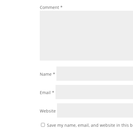
Comment
*
Name
*
Email
*
Website
Save my name, email, and website in this b