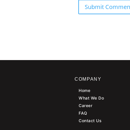
COMPANY
Home
What We Do
Career
FAQ
Contact Us