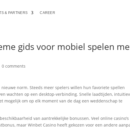
S & PARTNERS
CAREER
ieme gids voor mobiel spelen me
|
0 comments
de nieuwe norm. Steeds meer spelers willen hun favoriete spellen
ven wachten op een desktop‑verbinding. Snelle laadtijden, intuïtie
het mogelijk om op elk moment van de dag een weddenschap te
 beschikbaarheid van aantrekkelijke bonussen. Veel online casino’s
stbonus, maar Winbet Casino heeft gekozen voor een andere aanp