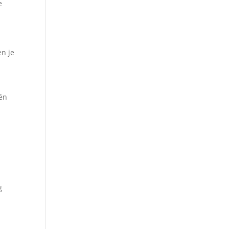
e
en je
één
g