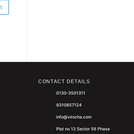
CONTACT DETAILS
0130-3501311
9310857124
info@virocha.com
Plot no 13 Sector 56 Phase