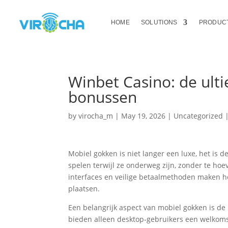
HOME
SOLUTIONS
PRODUCT
Winbet Casino: de ult
bonussen
by
virocha_m
|
May 19, 2026
|
Uncategorized
Mobiel gokken is niet langer een luxe, het is 
spelen terwijl ze onderweg zijn, zonder te hoe
interfaces en veilige betaalmethoden maken 
plaatsen.
Een belangrijk aspect van mobiel gokken is de
bieden alleen desktop‑gebruikers een welkom