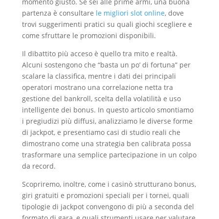
momento giusto. Se sei alle prime armi, una buona
partenza è consultare
le migliori slot online
, dove
trovi suggerimenti pratici su quali giochi scegliere e
come sfruttare le promozioni disponibili.
Il dibattito più acceso è quello tra mito e realtà.
Alcuni sostengono che “basta un po’ di fortuna” per
scalare la classifica, mentre i dati dei principali
operatori mostrano una correlazione netta tra
gestione del bankroll, scelta della volatilità e uso
intelligente dei bonus. In questo articolo smontiamo
i pregiudizi più diffusi, analizziamo le diverse forme
di jackpot, e presentiamo casi di studio reali che
dimostrano come una strategia ben calibrata possa
trasformare una semplice partecipazione in un colpo
da record.
Scopriremo, inoltre, come i casinò strutturano bonus,
giri gratuiti e promozioni speciali per i tornei, quali
tipologie di jackpot convengono di più a seconda del
formato di gara, e quali strumenti usare per valutare