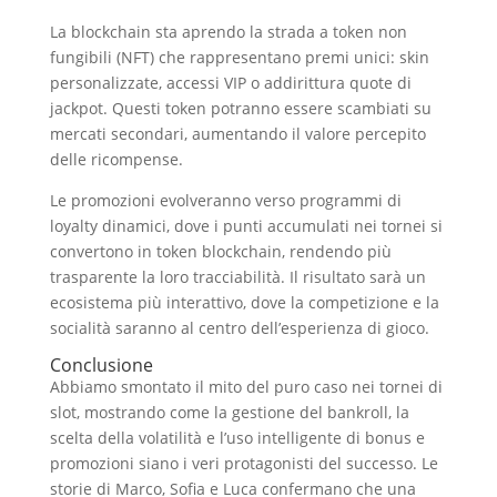
La blockchain sta aprendo la strada a token non
fungibili (NFT) che rappresentano premi unici: skin
personalizzate, accessi VIP o addirittura quote di
jackpot. Questi token potranno essere scambiati su
mercati secondari, aumentando il valore percepito
delle ricompense.
Le promozioni evolveranno verso programmi di
loyalty dinamici, dove i punti accumulati nei tornei si
convertono in token blockchain, rendendo più
trasparente la loro tracciabilità. Il risultato sarà un
ecosistema più interattivo, dove la competizione e la
socialità saranno al centro dell’esperienza di gioco.
Conclusione
Abbiamo smontato il mito del puro caso nei tornei di
slot, mostrando come la gestione del bankroll, la
scelta della volatilità e l’uso intelligente di bonus e
promozioni siano i veri protagonisti del successo. Le
storie di Marco, Sofia e Luca confermano che una