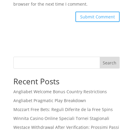
browser for the next time I comment.
Search
Recent Posts
Angliabet Welcome Bonus Country Restrictions
Angliabet Pragmatic Play Breakdown
Mozzart Free Bets: Reguli Diferite de la Free Spins
Winnita Casino Online Speciali Tornei Stagionali
Westace Withdrawal After Verification: Prossimi Passi