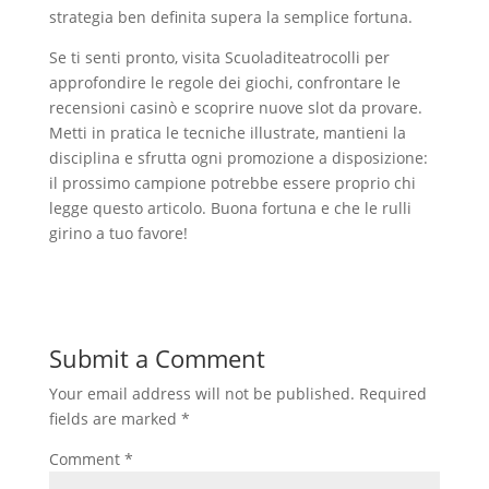
strategia ben definita supera la semplice fortuna.
Se ti senti pronto, visita Scuoladiteatrocolli per
approfondire le regole dei giochi, confrontare le
recensioni casinò e scoprire nuove slot da provare.
Metti in pratica le tecniche illustrate, mantieni la
disciplina e sfrutta ogni promozione a disposizione:
il prossimo campione potrebbe essere proprio chi
legge questo articolo. Buona fortuna e che le rulli
girino a tuo favore!
Submit a Comment
Your email address will not be published.
Required
fields are marked
*
Comment
*