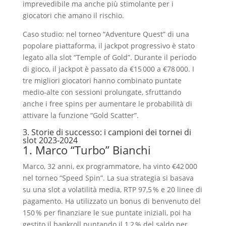
imprevedibile ma anche più stimolante per i
giocatori che amano il rischio.
Caso studio: nel torneo “Adventure Quest” di una
popolare piattaforma, il jackpot progressivo è stato
legato alla slot “Temple of Gold”. Durante il periodo
di gioco, il jackpot è passato da €15 000 a €78 000. I
tre migliori giocatori hanno combinato puntate
medio‑alte con sessioni prolungate, sfruttando
anche i free spins per aumentare le probabilità di
attivare la funzione “Gold Scatter”.
3. Storie di successo: i campioni dei tornei di
slot 2023‑2024
1. Marco “Turbo” Bianchi
Marco, 32 anni, ex programmatore, ha vinto €42 000
nel torneo “Speed Spin”. La sua strategia si basava
su una slot a volatilità media, RTP 97,5 % e 20 linee di
pagamento. Ha utilizzato un bonus di benvenuto del
150 % per finanziare le sue puntate iniziali, poi ha
gestito il bankroll puntando il 1,2 % del saldo per