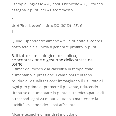
Esempio: ingresso €20, bonus richiesto €30, il torneo
assegna 2 punti per €1 scommesso.
[
\text{Break‑even} = \frac{20+30}{2}=25\ €
]
Quindi, spendendo almeno €25 in puntate si copre il
costo totale e si inizia a generare profitto in punti.
6. Il fattore psicologico: disciplina,
concentrazione e gestione dello stress nei
tornei
Il timer del torneo e la classifica in tempo reale
aumentano la pressione. I campioni utilizzano
routine di visualizzazione: immaginano il risultato di
ogni giro prima di premere il pulsante, riducendo
l’impulso di aumentare la puntata. Le micro‑pause di
30 secondi ogni 20 minuti aiutano a mantenere la
lucidità, evitando decisioni affrettate.
Alcune tecniche di mindset includono: