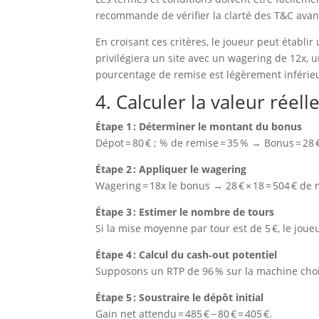
recommande de vérifier la clarté des T&C avant 
En croisant ces critères, le joueur peut établi
privilégiera un site avec un wagering de 12x, u
pourcentage de remise est légèrement inférie
4. Calculer la valeur réel
Étape 1 : Déterminer le montant du bonus
Dépot = 80 € ; % de remise = 35 % → Bonus = 28 
Étape 2 : Appliquer le wagering
Wagering = 18x le bonus → 28 € × 18 = 504 € de 
Étape 3 : Estimer le nombre de tours
Si la mise moyenne par tour est de 5 €, le joueu
Étape 4 : Calcul du cash‑out potentiel
Supposons un RTP de 96 % sur la machine choisie
Étape 5 : Soustraire le dépôt initial
Gain net attendu = 485 € − 80 € = 405 €.