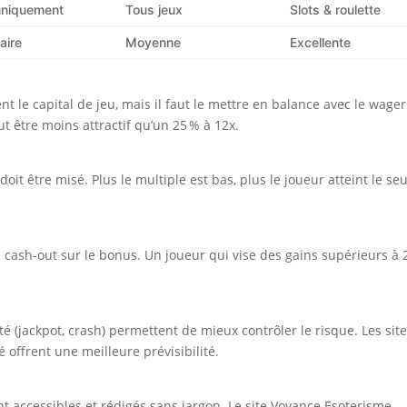
uniquement
Tous jeux
Slots & roulette
aire
Moyenne
Excellente
e capital de jeu, mais il faut le mettre en balance avec le wager
 être moins attractif qu’un 25 % à 12x.
it être misé. Plus le multiple est bas, plus le joueur atteint le seu
cash‑out sur le bonus. Un joueur qui vise des gains supérieurs à 
té (jackpot, crash) permettent de mieux contrôler le risque. Les sit
 offrent une meilleure prévisibilité.
nt accessibles et rédigés sans jargon. Le site Voyance Esoterisme