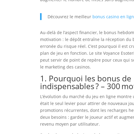
Découvrez le meilleur
bonus casino en lig
Au-delà de l’aspect financier, le bonus hebdo
motivation : le dépôt entraîne la réception du
erronée du risque réel. C’est pourquoi il est cr
plan de jeu en fonction. Le site Voyance Esote
peut servir de point de repère pour ceux qui 
le marketing des casinos.
1. Pourquoi les bonus de 
indispensables ? – 300 mo
L’évolution du marché du jeu en ligne montre u
était le seul levier pour attirer de nouveaux jo
promotions récurrentes, dont les recharges h
deux besoins : garder le joueur actif et augme
revenu moyen par utilisateur.