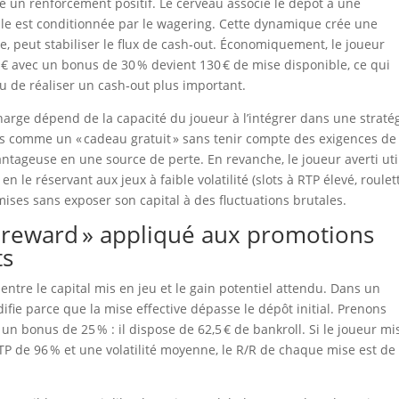
e un renforcement positif. Le cerveau associe le dépôt à une
le est conditionnée par le wagering. Cette dynamique crée une
e, peut stabiliser le flux de cash‑out. Économiquement, le joueur
0 € avec un bonus de 30 % devient 130 € de mise disponible, ce qui
 de réaliser un cash‑out plus important.
arge dépend de la capacité du joueur à l’intégrer dans une straté
us comme un « cadeau gratuit » sans tenir compte des exigences de
tageuse en une source de perte. En revanche, le joueur averti uti
 le réservant aux jeux à faible volatilité (slots à RTP élevé, roulet
ses sans exposer son capital à des fluctuations brutales.
to‑reward » appliqué aux promotions
ts
 entre le capital mis en jeu et le gain potentiel attendu. Dans un
ifie parce que la mise effective dépasse le dépôt initial. Prenons
 un bonus de 25 % : il dispose de 62,5 € de bankroll. Si le joueur mi
TP de 96 % et une volatilité moyenne, le R/R de chaque mise est de